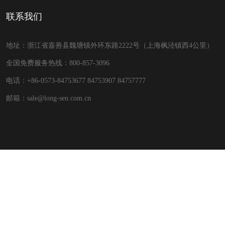
联系我们
地址：浙江省嘉善县魏塘镇外环东路2222号（上海枫泾镇西4公里）
全国免费服务热线：800-857-3096
电话：+86-0573-84753677 84753907 84757777
邮箱：sale@long-sen.com.cn