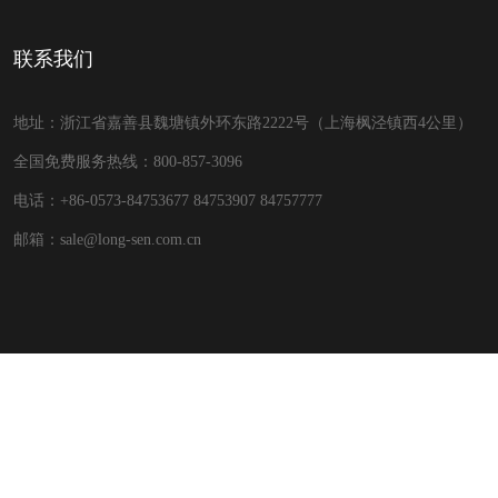
联系我们
地址：浙江省嘉善县魏塘镇外环东路2222号（上海枫泾镇西4公里）
全国免费服务热线：800-857-3096
电话：+86-0573-84753677 84753907 84757777
邮箱：sale@long-sen.com.cn